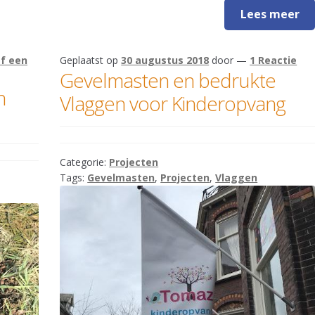
Lees meer
f een
Geplaatst op
30 augustus 2018
door
—
1 Reactie
Gevelmasten en bedrukte
n
Vlaggen voor Kinderopvang
Categorie:
Projecten
Tags:
Gevelmasten
,
Projecten
,
Vlaggen