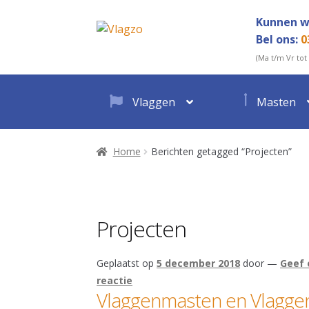
Ga
Ga
Kunnen w
door
direct
Bel ons:
0
naar
naar
(Ma t/m Vr tot
navigatie
de
inhoud
Vlaggen
Masten
Home
Berichten getagged “Projecten”
Projecten
Geplaatst op
5 december 2018
door
—
Geef 
reactie
Vlaggenmasten en Vlagge