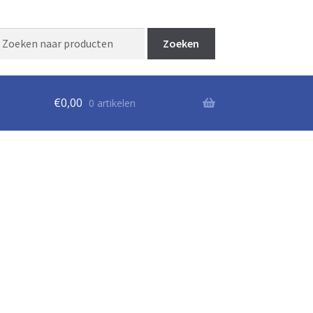
Zoeken
aar:
€
0,00
0 artikelen