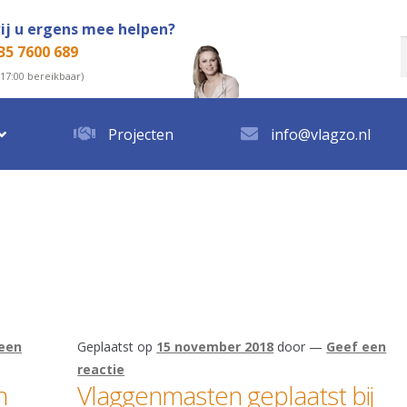
ij u ergens mee helpen?
35 7600 689
n
 17:00 bereikbaar)
Projecten
info@vlagzo.nl
een
Geplaatst op
15 november 2018
door
—
Geef een
reactie
n
Vlaggenmasten geplaatst bij