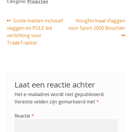
Categorie:
Projecten
Bericht
Vorig
Volgend
Grote masten inclusief
Hoogformaat Vlaggen
bericht:
bericht:
vlaggen en POLE led
voor Sport 2000 Bouchier
navigatie
verlichting voor
TradeTracker
Laat een reactie achter
Het e-mailadres wordt niet gepubliceerd.
Vereiste velden zijn gemarkeerd met
*
Reactie
*