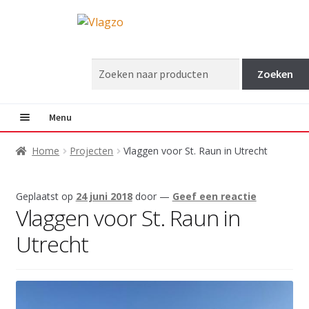
Ga
Ga
door
direct
naar
naar
Zoeken
navigatie
de
naar:
inhoud
Menu
Subme
Vlaggen
Home
Projecten
Vlaggen voor St. Raun in Utrecht
uitkla
Subme
Masten
Geplaatst op
24 juni 2018
door
—
Geef een reactie
uitkla
Vlaggen voor St. Raun in
Projecten
Utrecht
info@vlagzo.nl