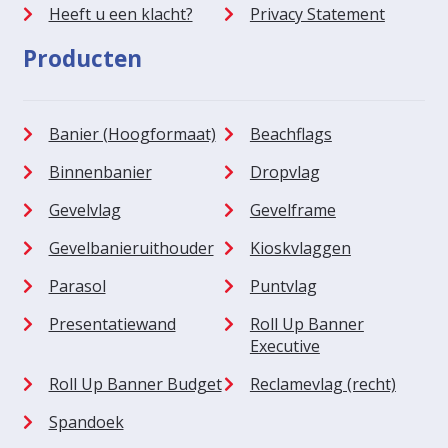
Heeft u een klacht?
Privacy Statement
Producten
Banier (Hoogformaat)
Beachflags
Binnenbanier
Dropvlag
Gevelvlag
Gevelframe
Gevelbanieruithouder
Kioskvlaggen
Parasol
Puntvlag
Presentatiewand
Roll Up Banner
Executive
Roll Up Banner Budget
Reclamevlag (recht)
Spandoek