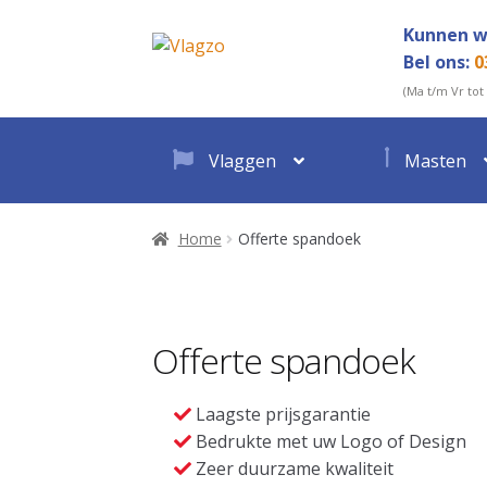
Ga
Ga
Kunnen w
door
direct
Bel ons:
0
naar
naar
(Ma t/m Vr tot
navigatie
de
inhoud
Vlaggen
Masten
Home
Offerte spandoek
Offerte spandoek
Laagste prijsgarantie
Bedrukte met uw Logo of Design
Zeer duurzame kwaliteit