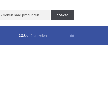
Zoeken
aar:
€
0,00
0 artikelen