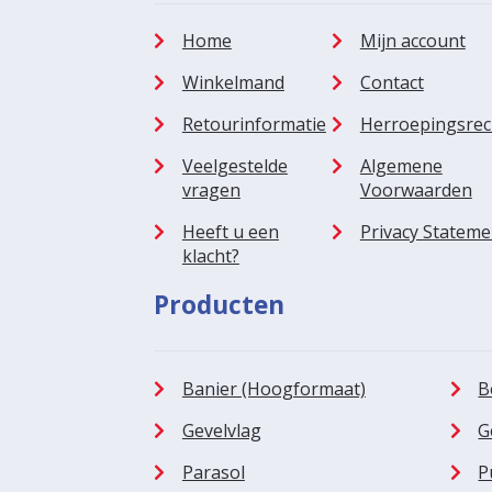
Home
Mijn account
Winkelmand
Contact
Retourinformatie
Herroepingsrec
Veelgestelde
Algemene
vragen
Voorwaarden
Heeft u een
Privacy Stateme
klacht?
Producten
Banier (Hoogformaat)
B
Gevelvlag
G
Parasol
P