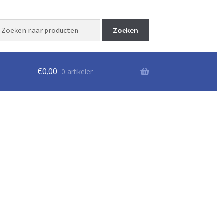
Zoeken
aar:
€
0,00
0 artikelen