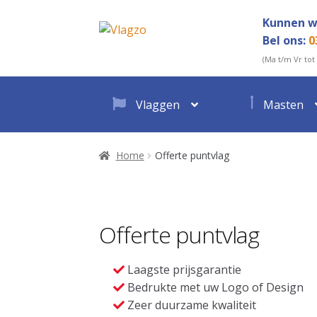
Ga
Ga
Kunnen w
door
direct
Bel ons:
0
naar
naar
(Ma t/m Vr tot
navigatie
de
inhoud
Vlaggen
Masten
Home
Offerte puntvlag
Offerte puntvlag
Laagste prijsgarantie
Bedrukte met uw Logo of Design
Zeer duurzame kwaliteit