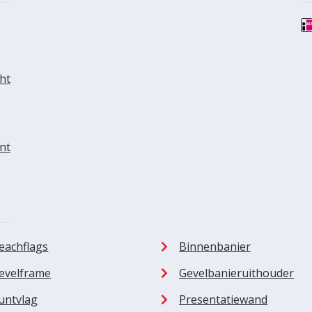
ht
nt
eachflags
Binnenbanier
evelframe
Gevelbanieruithouder
untvlag
Presentatiewand