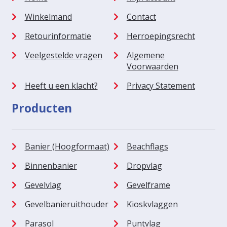
Winkelmand
Contact
Retourinformatie
Herroepingsrecht
Veelgestelde vragen
Algemene
Voorwaarden
Heeft u een klacht?
Privacy Statement
Producten
Banier (Hoogformaat)
Beachflags
Binnenbanier
Dropvlag
Gevelvlag
Gevelframe
Gevelbanieruithouder
Kioskvlaggen
Parasol
Puntvlag