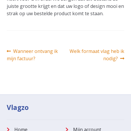
juiste grootte krijgt en dat uw logo of design mooi en
strak op uw bestelde product komt te staan.
Bericht
Vorig
Volgend
Wanneer ontvang ik
Welk formaat vlag heb ik
bericht:
bericht:
mijn factuur?
nodig?
navigatie
Vlagzo
Home
Mijn account