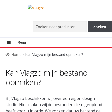
Ga
Ga
door
direct
naar
naar
Zoeken
navigatie
de
naar:
inhoud
Menu
Subme
Vlaggen
Home
Kan Vlagzo mijn bestand opmaken?
uitkla
Subme
Masten
Kan Vlagzo mijn bestand
uitkla
opmaken?
Projecten
info@vlagzo.nl
Bij Vlagzo beschikken wij over een eigen design
studio. Hier maken wij de bestanden die u geüpload
heeft voor u in orde. We zorgen dat uw bestand de